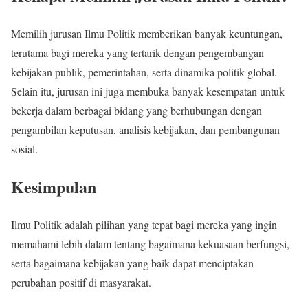
Memilih jurusan Ilmu Politik memberikan banyak keuntungan,
terutama bagi mereka yang tertarik dengan pengembangan
kebijakan publik, pemerintahan, serta dinamika politik global.
Selain itu, jurusan ini juga membuka banyak kesempatan untuk
bekerja dalam berbagai bidang yang berhubungan dengan
pengambilan keputusan, analisis kebijakan, dan pembangunan
sosial.
Kesimpulan
Ilmu Politik adalah pilihan yang tepat bagi mereka yang ingin
memahami lebih dalam tentang bagaimana kekuasaan berfungsi,
serta bagaimana kebijakan yang baik dapat menciptakan
perubahan positif di masyarakat.