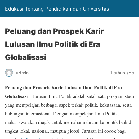
Edukasi Tentang Pendidikan dan Universitas
Peluang dan Prospek Karir
Lulusan Ilmu Politik di Era
Globalisasi
admin
1 tahun ago
Peluang dan Prospek Karir Lulusan Ilmu Politik di Era
Globalisasi
– Jurusan Ilmu Politik adalah salah satu program studi
yang mempelajari berbagai aspek terkait politik, kekuasaan, serta
hubungan internasional. Dengan mempelajari Ilmu Politik,
mahasiswa akan diajak untuk memahami dinamika politik baik di
tingkat lokal, nasional, maupun global. Jurusan ini cocok bagi