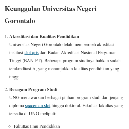
Keunggulan Universitas Negeri
Gorontalo
Akreditasi dan Kualitas Pendidikan
Universitas Negeri Gorontalo telah memperoleh akreditasi
institusi
slot qris
dari Badan Akreditasi Nasional Perguruan
Tinggi (BAN-PT). Beberapa program studinya bahkan sudah
terakreditasi A, yang menunjukkan kualitas pendidikan yang
tinggi.
Beragam Program Studi
UNG menawarkan berbagai pilihan program studi dari jenjang
diploma
spaceman slot
hingga doktoral. Fakultas-fakultas yang
tersedia di UNG meliputi:
Fakultas Ilmu Pendidikan