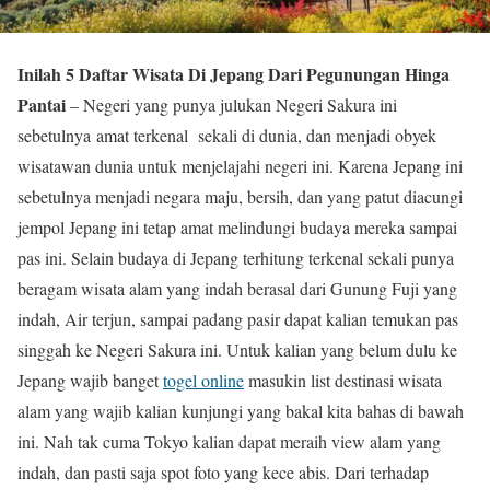
Inilah 5 Daftar Wisata Di Jepang Dari Pegunungan Hinga
Pantai
– Negeri yang punya julukan Negeri Sakura ini
sebetulnya amat terkenal sekali di dunia, dan menjadi obyek
wisatawan dunia untuk menjelajahi negeri ini. Karena Jepang ini
sebetulnya menjadi negara maju, bersih, dan yang patut diacungi
jempol Jepang ini tetap amat melindungi budaya mereka sampai
pas ini. Selain budaya di Jepang terhitung terkenal sekali punya
beragam wisata alam yang indah berasal dari Gunung Fuji yang
indah, Air terjun, sampai padang pasir dapat kalian temukan pas
singgah ke Negeri Sakura ini. Untuk kalian yang belum dulu ke
Jepang wajib banget
togel online
masukin list destinasi wisata
alam yang wajib kalian kunjungi yang bakal kita bahas di bawah
ini. Nah tak cuma Tokyo kalian dapat meraih view alam yang
indah, dan pasti saja spot foto yang kece abis. Dari terhadap