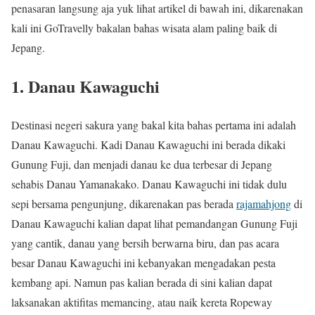
penasaran langsung aja yuk lihat artikel di bawah ini, dikarenakan
kali ini GoTravelly bakalan bahas wisata alam paling baik di
Jepang.
1. Danau Kawaguchi
Destinasi negeri sakura yang bakal kita bahas pertama ini adalah
Danau Kawaguchi. Kadi Danau Kawaguchi ini berada dikaki
Gunung Fuji, dan menjadi danau ke dua terbesar di Jepang
sehabis Danau Yamanakako. Danau Kawaguchi ini tidak dulu
sepi bersama pengunjung, dikarenakan pas berada
rajamahjong
di
Danau Kawaguchi kalian dapat lihat pemandangan Gunung Fuji
yang cantik, danau yang bersih berwarna biru, dan pas acara
besar Danau Kawaguchi ini kebanyakan mengadakan pesta
kembang api. Namun pas kalian berada di sini kalian dapat
laksanakan aktifitas memancing, atau naik kereta Ropeway