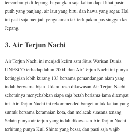
tersembunyi di Jepang. bayangkan saja kalian dapat lihat pasir
putih yang panjang, air laut yang biru, dan hawa yang segar. Hal
ini pasti saja menjadi pengalaman tak terlupakan pas singgah ke
Jepang.
3. Air Terjun Nachi
Air Terjun Nachi ini menjadi keliru satu Situs Warisan Dunia
UNESCO terhadap tahun 2004, dan Air Terjun Nachi ini punya
ketinggian lebih kurang 133 bersama pemandangan alam yang
indah berwarna hijau. Udara fresh dikawasan Air Terjun Nachi
sebetulnya menyebabkan siapa saja betah berlama-lama ditempat
ini. Air Terjun Nachi ini rekommended banget untuk kalian yang
suntuk bersama keramaian kota, dan melacak suasana tenang.
Selain punya air terjun yang indah dikawasan Air Terjun Nachi
terhitung punya Kuil Shinto yang besar, dan pasti saja wajib