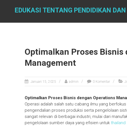
Skip
to
EDUKASI TENTANG PENDIDIKAN DAN
content
Optimalkan Proses Bisnis
Management
Januari 15, 2025
admin
0 Komentar
J
Optimalkan Proses Bisnis dengan Operations Man
Operasi adalah salah satu cabang ilmu yang berfoku
pengendalian proses produksi serta pengelolaan sist
sangat relevan di berbagai industri, mulai dari manufa
pengelolaan sumber daya yang efisien untuk
thailand 