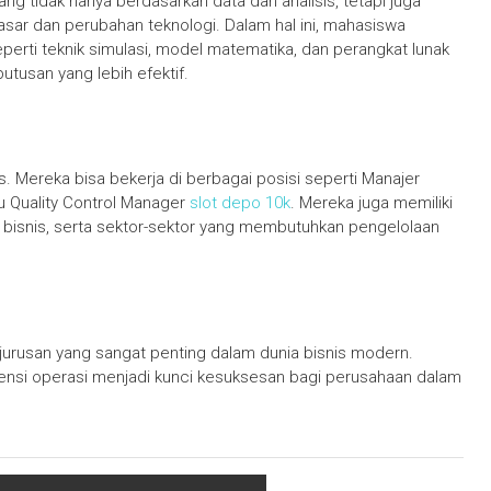
 tidak hanya berdasarkan data dan analisis, tetapi juga
asar dan perubahan teknologi. Dalam hal ini, mahasiswa
eperti teknik simulasi, model matematika, dan perangkat lunak
usan yang lebih efektif.
uas. Mereka bisa bekerja di berbagai posisi seperti Manajer
u Quality Control Manager
slot depo 10k
. Mereka juga memiliki
n bisnis, serta sektor-sektor yang membutuhkan pengelolaan
urusan yang sangat penting dalam dunia bisnis modern.
nsi operasi menjadi kunci kesuksesan bagi perusahaan dalam