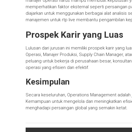
manajer operasi harus mampu membuat keputusan yang
memperhatikan faktor eksternal seperti persaingan p
diajarkan untuk menggunakan berbagai alat analisis s
manajemen untuk
rtp live
membantu pengambilan keput
Prospek Karir yang Luas
Lulusan dari jurusan ini memiliki prospek karir yang l
Operasi, Manajer Produksi, Supply Chain Manager, ata
peluang untuk bekerja di perusahaan besar, konsulta
operasi yang efisien dan efektif.
Kesimpulan
Secara keseluruhan, Operations Management adalah j
Kemampuan untuk mengelola dan meningkatkan efisie
menghadapi persaingan global yang semakin ketat.