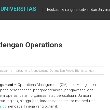
 UNIVERSITAS
Edukasi Tentang Pendidikan dan Univers
 dengan Operations
,
urusan
Operations Management
Optimalkan Proses Bisnis dengan
agement
– Operations Management (OM) atau Manajemen
s pada perencanaan, pengorganisasian, pengawasan, dan
em operasi dalam organisasi atau perusahaan. Jurusan ini
ktur, logistik, hingga jasa, karena setiap sektor memerlukan
slot
mencapai kinerja yang optimal.