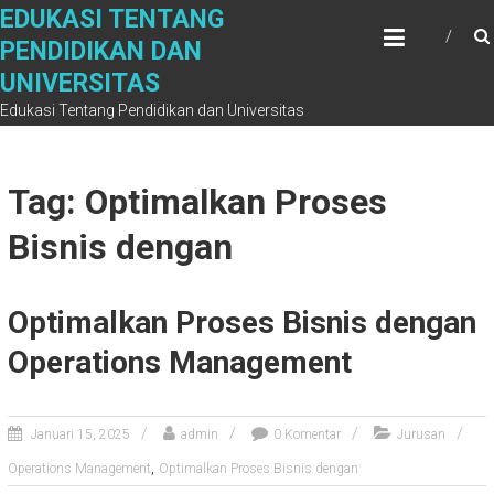
Skip
EDUKASI TENTANG
to
PENDIDIKAN DAN
content
UNIVERSITAS
Edukasi Tentang Pendidikan dan Universitas
Tag: Optimalkan Proses
Bisnis dengan
Optimalkan Proses Bisnis dengan
Operations Management
Januari 15, 2025
admin
0 Komentar
Jurusan
,
Operations Management
Optimalkan Proses Bisnis dengan