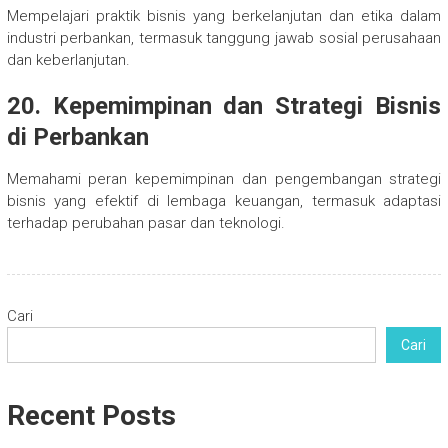
Mempelajari praktik bisnis yang berkelanjutan dan etika dalam
industri perbankan, termasuk tanggung jawab sosial perusahaan
dan keberlanjutan.
20. Kepemimpinan dan Strategi Bisnis
di Perbankan
Memahami peran kepemimpinan dan pengembangan strategi
bisnis yang efektif di lembaga keuangan, termasuk adaptasi
terhadap perubahan pasar dan teknologi.
Cari
Cari
Recent Posts