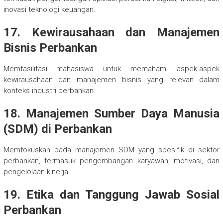
inovasi teknologi keuangan.
17. Kewirausahaan dan Manajemen
Bisnis Perbankan
Memfasilitasi mahasiswa untuk memahami aspek-aspek
kewirausahaan dan manajemen bisnis yang relevan dalam
konteks industri perbankan.
18. Manajemen Sumber Daya Manusia
(SDM) di Perbankan
Memfokuskan pada manajemen SDM yang spesifik di sektor
perbankan, termasuk pengembangan karyawan, motivasi, dan
pengelolaan kinerja.
19. Etika dan Tanggung Jawab Sosial
Perbankan