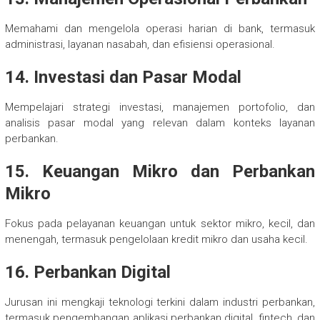
Memahami dan mengelola operasi harian di bank, termasuk
administrasi, layanan nasabah, dan efisiensi operasional.
14. Investasi dan Pasar Modal
Mempelajari strategi investasi, manajemen portofolio, dan
analisis pasar modal yang relevan dalam konteks layanan
perbankan.
15. Keuangan Mikro dan Perbankan
Mikro
Fokus pada pelayanan keuangan untuk sektor mikro, kecil, dan
menengah, termasuk pengelolaan kredit mikro dan usaha kecil.
16. Perbankan Digital
Jurusan ini mengkaji teknologi terkini dalam industri perbankan,
termasuk pengembangan aplikasi perbankan digital, fintech, dan