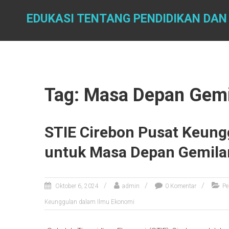
Skip
to
EDUKASI TENTANG PENDIDIKAN DAN
content
Tag: Masa Depan Gem
STIE Cirebon Pusat Keung
untuk Masa Depan Gemila
Oktober 6, 2024
admin
0 Komentar
Pe
Keunggulan dalam Ilmu Ekonomi