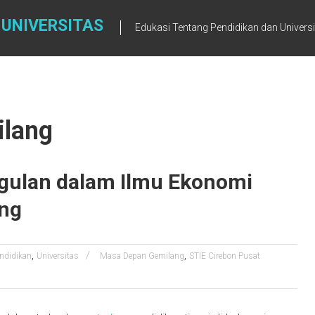
 UNIVERSITAS
Edukasi Tentang Pendidikan dan Univers
ilang
gulan dalam Ilmu Ekonomi
ng
,
,
ndidikan
Universitas
Masa Depan Gemilang
STIE Cirebon Pusat