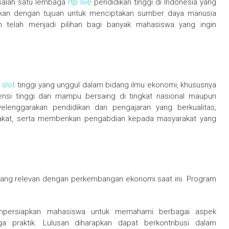
 salah satu lembaga
rtp live
pendidikan tinggi di Indonesia yang
ikan dengan tujuan untuk menciptakan sumber daya manusia
n telah menjadi pilihan bagi banyak mahasiswa yang ingin
n
slot
tinggi yang unggul dalam bidang ilmu ekonomi, khususnya
ensi tinggi dan mampu bersaing di tingkat nasional maupun
yelenggarakan pendidikan dan pengajaran yang berkualitas,
rakat, serta memberikan pengabdian kepada masyarakat yang
ang relevan dengan perkembangan ekonomi saat ini. Program
mpersiapkan mahasiswa untuk memahami berbagai aspek
a praktik. Lulusan diharapkan dapat berkontribusi dalam