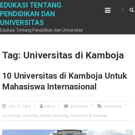
Skip
EDUKASI TENTANG
to
PENDIDIKAN DAN
content
UNIVERSITAS
Edukasi Tentang Pendidikan dan Universitas
Tag: Universitas di Kamboja
10 Universitas di Kamboja Untuk
Mahasiswa Internasional
Juni 15, 2024
admin
0 Komentar
Universitas
,
,
Asia Europe University
Norton University
Universitas di Kamboja