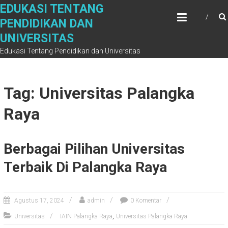
Skip
EDUKASI TENTANG
to
PENDIDIKAN DAN
content
UNIVERSITAS
Edukasi Tentang Pendidikan dan Universitas
Tag: Universitas Palangka
Raya
Berbagai Pilihan Universitas
Terbaik Di Palangka Raya
Agustus 17, 2024
admin
0 Komentar
,
Universitas
IAIN Palangka Raya
Universitas Palangka Raya