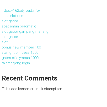
https://162cityroad.info/
situs slot qris
slot gacor
spaceman pragmatic
slot gacor gampang menang
slot gacor
slot
bonus new member 100
starlight princess 1000
gates of olympus 1000
rajamahjong login
Recent Comments
Tidak ada komentar untuk ditampilkan.