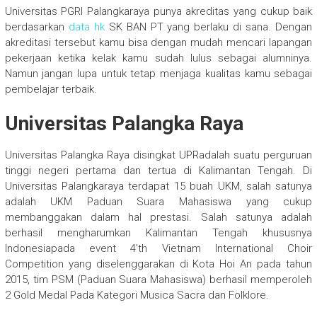
Universitas PGRI Palangkaraya punya akreditas yang cukup baik
berdasarkan
data hk
SK BAN PT yang berlaku di sana. Dengan
akreditasi tersebut kamu bisa dengan mudah mencari lapangan
pekerjaan ketika kelak kamu sudah lulus sebagai alumninya.
Namun jangan lupa untuk tetap menjaga kualitas kamu sebagai
pembelajar terbaik.
Universitas Palangka Raya
Universitas Palangka Raya disingkat UPRadalah suatu perguruan
tinggi negeri pertama dan tertua di Kalimantan Tengah. Di
Universitas Palangkaraya terdapat 15 buah UKM, salah satunya
adalah UKM Paduan Suara Mahasiswa yang cukup
membanggakan dalam hal prestasi. Salah satunya adalah
berhasil mengharumkan Kalimantan Tengah khususnya
Indonesiapada event 4’th Vietnam International Choir
Competition yang diselenggarakan di Kota Hoi An pada tahun
2015, tim PSM (Paduan Suara Mahasiswa) berhasil memperoleh
2 Gold Medal Pada Kategori Musica Sacra dan Folklore.