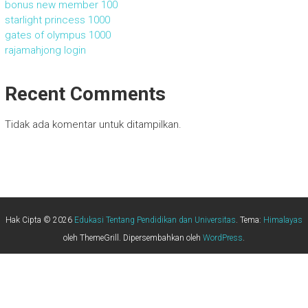
bonus new member 100
starlight princess 1000
gates of olympus 1000
rajamahjong login
Recent Comments
Tidak ada komentar untuk ditampilkan.
Hak Cipta © 2026
Edukasi Tentang Pendidikan dan Universitas
. Tema:
Himalayas
oleh ThemeGrill. Dipersembahkan oleh
WordPress
.