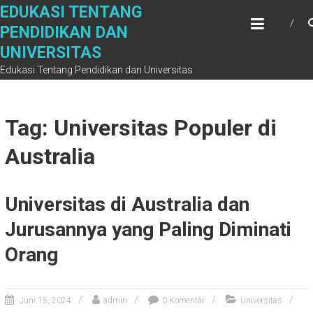
Skip
EDUKASI TENTANG
to
PENDIDIKAN DAN
content
UNIVERSITAS
Edukasi Tentang Pendidikan dan Universitas
Tag: Universitas Populer di
Australia
Universitas di Australia dan
Jurusannya yang Paling Diminati
Orang
Juni 15, 2024
admin
0 Komentar
Universitas