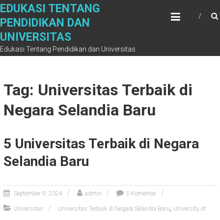
Skip
EDUKASI TENTANG
to
PENDIDIKAN DAN
content
UNIVERSITAS
Edukasi Tentang Pendidikan dan Universitas
Tag: Universitas Terbaik di
Negara Selandia Baru
5 Universitas Terbaik di Negara
Selandia Baru
September 9, 2024
admin
0 Komentar
,
Universitas
Universitas Terbaik di Negara Selandia Baru
University of