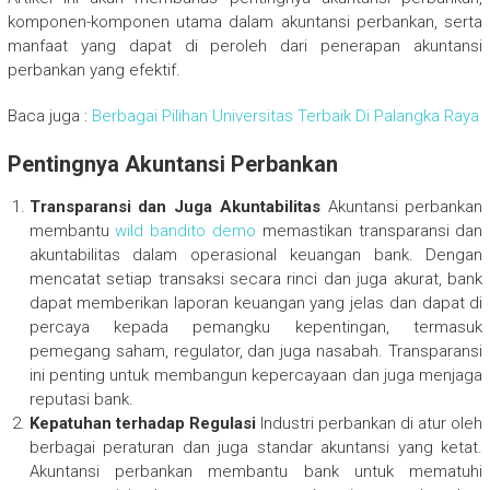
komponen-komponen utama dalam akuntansi perbankan, serta
manfaat yang dapat di peroleh dari penerapan akuntansi
perbankan yang efektif.
Baca juga :
Berbagai Pilihan Universitas Terbaik Di Palangka Raya
Pentingnya Akuntansi Perbankan
Transparansi dan Juga Akuntabilitas
Akuntansi perbankan
membantu
wild bandito demo
memastikan transparansi dan
akuntabilitas dalam operasional keuangan bank. Dengan
mencatat setiap transaksi secara rinci dan juga akurat, bank
dapat memberikan laporan keuangan yang jelas dan dapat di
percaya kepada pemangku kepentingan, termasuk
pemegang saham, regulator, dan juga nasabah. Transparansi
ini penting untuk membangun kepercayaan dan juga menjaga
reputasi bank.
Kepatuhan terhadap Regulasi
Industri perbankan di atur oleh
berbagai peraturan dan juga standar akuntansi yang ketat.
Akuntansi perbankan membantu bank untuk mematuhi