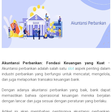
Akuntansi Perbankan: Fondasi Keuangan yang Kuat
–
Akuntansi perbankan adalah salah satu
slot
aspek penting dalam
industri perbankan yang berfungsi untuk mencatat, mengelola,
dan juga melaporkan transaksi keuangan bank.
Dengan adanya akuntansi perbankan yang baik, bank dapat
memastikan bahwa operasional keuangan mereka berjalan
dengan lancar dan juga sesuai dengan peraturan yang berlaku.
Artikel ini akan membahas pentingnya akuntansi perbankan,