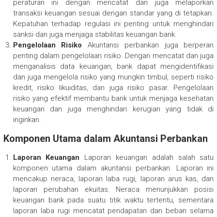
peraturan ini dengan mencatat dan juga melaporkan
transaksi keuangan sesuai dengan standar yang di tetapkan.
Kepatuhan terhadap regulasi ini penting untuk menghindari
sanksi dan juga menjaga stabilitas keuangan bank.
Pengelolaan Risiko
Akuntansi perbankan juga berperan
penting dalam pengelolaan risiko. Dengan mencatat dan juga
menganalisis data keuangan, bank dapat mengidentifikasi
dan juga mengelola risiko yang mungkin timbul, seperti risiko
kredit, risiko likuiditas, dan juga risiko pasar. Pengelolaan
risiko yang efektif membantu bank untuk menjaga kesehatan
keuangan dan juga menghindari kerugian yang tidak di
inginkan.
Komponen Utama dalam Akuntansi Perbankan
Laporan Keuangan
Laporan keuangan adalah salah satu
komponen utama dalam akuntansi perbankan. Laporan ini
mencakup neraca, laporan laba rugi, laporan arus kas, dan
laporan perubahan ekuitas. Neraca menunjukkan posisi
keuangan bank pada suatu titik waktu tertentu, sementara
laporan laba rugi mencatat pendapatan dan beban selama