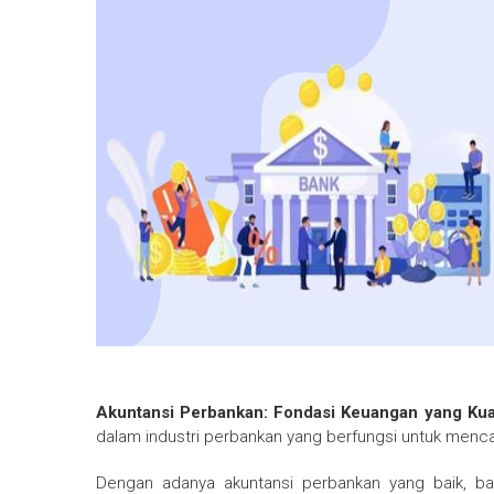
Akuntansi Perbankan: Fondasi Keuangan yang Kua
dalam industri perbankan yang berfungsi untuk menca
Dengan adanya akuntansi perbankan yang baik, b