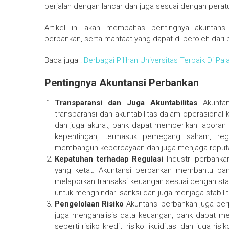
berjalan dengan lancar dan juga sesuai dengan peratu
Artikel ini akan membahas pentingnya akuntan
perbankan, serta manfaat yang dapat di peroleh dari 
Baca juga :
Berbagai Pilihan Universitas Terbaik Di Pa
Pentingnya Akuntansi Perbankan
Transparansi dan Juga Akuntabilitas
Akunta
transparansi dan akuntabilitas dalam operasional
dan juga akurat, bank dapat memberikan lapora
kepentingan, termasuk pemegang saham, regul
membangun kepercayaan dan juga menjaga reputa
Kepatuhan terhadap Regulasi
Industri perbanka
yang ketat. Akuntansi perbankan membantu ban
melaporkan transaksi keuangan sesuai dengan stan
untuk menghindari sanksi dan juga menjaga stabili
Pengelolaan Risiko
Akuntansi perbankan juga ber
juga menganalisis data keuangan, bank dapat men
seperti risiko kredit, risiko likuiditas, dan juga 