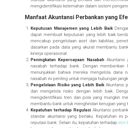
mengidentifikasi kelemahan dalam sistem pengend
Manfaat Akuntansi Perbankan yang Efe
Keputusan Manajemen yang Lebih Baik
Dengan
dapat membuat keputusan yang lebih baik berdas
mencakup pengelolaan aset dan liabilitas, pene
dasarkan pada data yang akurat membantu bank
kinerja operasional.
Peningkatan Kepercayaan Nasabah
Akuntansi 
nasabah terhadap bank. Dengan memberikan l
menunjukkan bahwa mereka mengelola dana n
nasabah ini penting untuk menjaga hubungan jangk
Pengelolaan Risiko yang Lebih Baik
Akuntansi p
dan mengelola risiko dengan lebih baik. Den
mengidentifikasi tren dan pola yang mungkin menu
membantu bank untuk menghindari kerugian yang ti
Kepatuhan terhadap Regulasi
Akuntansi perban
standar akuntansi yang berlaku. Kepatuhan ini 
reputasi bank. Selain itu, kepatuhan terhadap
slot 