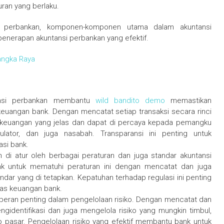
ran yang berlaku.
si perbankan, komponen-komponen utama dalam akuntansi
penerapan akuntansi perbankan yang efektif.
langka Raya
nsi perbankan membantu
wild bandito demo
memastikan
 keuangan bank. Dengan mencatat setiap transaksi secara rinci
n keuangan yang jelas dan dapat di percaya kepada pemangku
ator, dan juga nasabah. Transparansi ini penting untuk
si bank.
n di atur oleh berbagai peraturan dan juga standar akuntansi
k untuk mematuhi peraturan ini dengan mencatat dan juga
dar yang di tetapkan. Kepatuhan terhadap regulasi ini penting
tas keuangan bank.
peran penting dalam pengelolaan risiko. Dengan mencatat dan
gidentifikasi dan juga mengelola risiko yang mungkin timbul,
risiko pasar. Pengelolaan risiko yang efektif membantu bank untuk