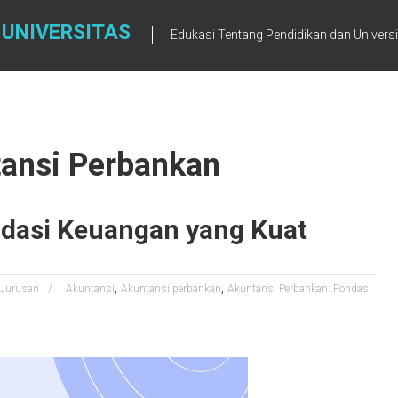
 UNIVERSITAS
Edukasi Tentang Pendidikan dan Univers
tansi Perbankan
ndasi Keuangan yang Kuat
,
,
Jurusan
Akuntansi
Akuntansi perbankan
Akuntansi Perbankan: Fondasi