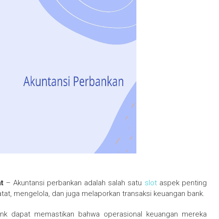
t
– Akuntansi perbankan adalah salah satu
slot
aspek penting
tat, mengelola, dan juga melaporkan transaksi keuangan bank.
ank dapat memastikan bahwa operasional keuangan mereka