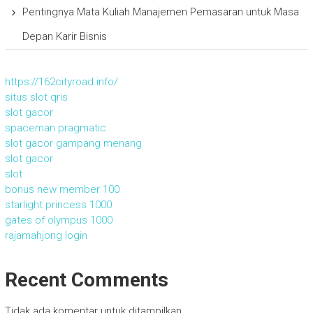
Pentingnya Mata Kuliah Manajemen Pemasaran untuk Masa
Depan Karir Bisnis
https://162cityroad.info/
situs slot qris
slot gacor
spaceman pragmatic
slot gacor gampang menang
slot gacor
slot
bonus new member 100
starlight princess 1000
gates of olympus 1000
rajamahjong login
Recent Comments
Tidak ada komentar untuk ditampilkan.