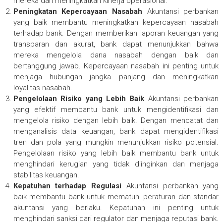
mereka dan meningkatkan kinerja operasional.
Peningkatan Kepercayaan Nasabah
Akuntansi perbankan
yang baik membantu meningkatkan kepercayaan nasabah
terhadap bank. Dengan memberikan laporan keuangan yang
transparan dan akurat, bank dapat menunjukkan bahwa
mereka mengelola dana nasabah dengan baik dan
bertanggung jawab. Kepercayaan nasabah ini penting untuk
menjaga hubungan jangka panjang dan meningkatkan
loyalitas nasabah.
Pengelolaan Risiko yang Lebih Baik
Akuntansi perbankan
yang efektif membantu bank untuk mengidentifikasi dan
mengelola risiko dengan lebih baik. Dengan mencatat dan
menganalisis data keuangan, bank dapat mengidentifikasi
tren dan pola yang mungkin menunjukkan risiko potensial.
Pengelolaan risiko yang lebih baik membantu bank untuk
menghindari kerugian yang tidak diinginkan dan menjaga
stabilitas keuangan.
Kepatuhan terhadap Regulasi
Akuntansi perbankan yang
baik membantu bank untuk mematuhi peraturan dan standar
akuntansi yang berlaku. Kepatuhan ini penting untuk
menghindari sanksi dari regulator dan menjaga reputasi bank.